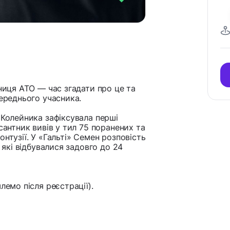
чниця АТО — час згадати про це та
середнього учасника.
 Колейника зафіксувала перші
сантник вивів у тил 75 поранених та
нтузії. У «Гальті» Семен розповість
 які відбувалися задовго до 24
лемо після реєстрації).