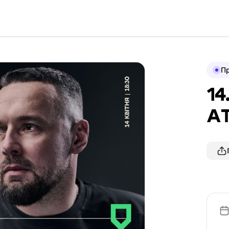
П
14
А