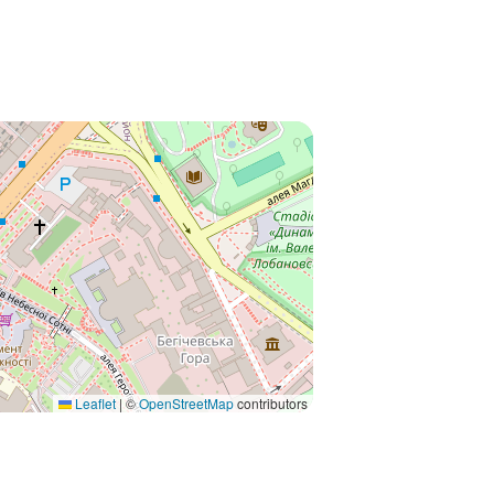
Leaflet
|
©
OpenStreetMap
contributors