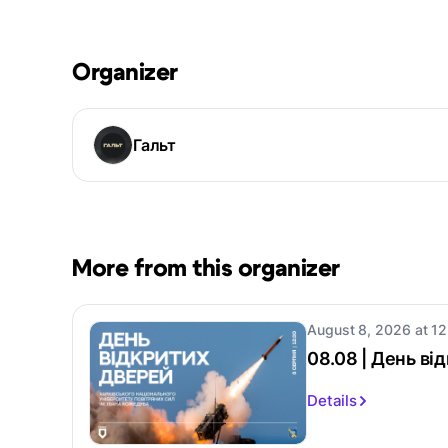
Organizer
Гальт
More from this organizer
August 8, 2026 at 12
08.08 | День в
Details