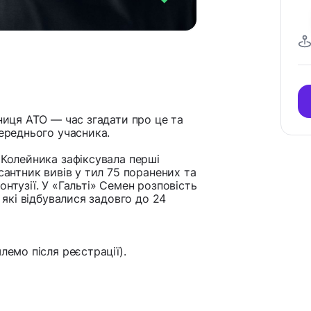
чниця АТО — час згадати про це та
середнього учасника.
 Колейника зафіксувала перші
сантник вивів у тил 75 поранених та
нтузії. У «Гальті» Семен розповість
 які відбувалися задовго до 24
лемо після реєстрації).