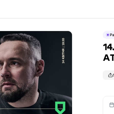
P
14
А