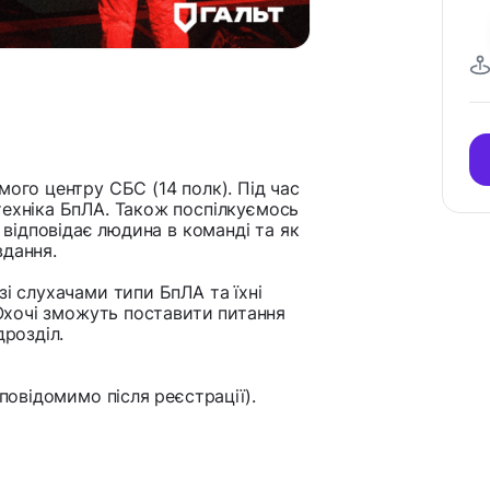
мого центру СБС (14 полк). Під час
техніка БпЛА. Також поспілкуємось
о відповідає людина в команді та як
вдання.
зі слухачами типи БпЛА та їхні
 Охочі зможуть поставити питання
дрозділ.
 повідомимо після реєстрації).