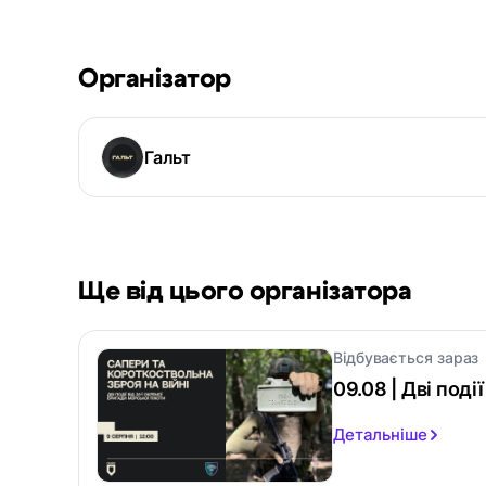
Організатор
Гальт
Ще від цього організатора
Відбувається зараз
09.08 | Дві поді
Детальніше