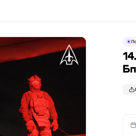
По
14
Бп