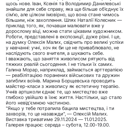
щось нове. Іван, Ксенія та Володимир Данилевські
знайшли для себе справу, яка ще більше об'єднує їх
сім'ю, але цілком імовірно, що вона стане чимось
більшим, ніж захоплення. Шлях Наталії Колесник —
приклад того, як, почавши малювати вже у
дорослому віці, можна стати цікавим художником.
Роботи, представлені в експозиції, дуже різні. І це,
на думку Олексія Малих, свідчить про великі успіхи
у навчанні: учні, хоч як би це не приваблювало, не
наслідують свого вчителя, а шукають себе.
І вважають, що заняття живописом рятують від
тяжких реалій сьогодення. І не тільки їх самих.
Галина Морар, наприклад, займається арттерапією
— реабілітацією поранених військових та дружин
загиблих воїнів. Марина Борщевська проводить
майстер-класи з живопису як естетичну терапію.
Учнів артшколи єднає те, що мистецтво вже
глибоко увійшло в їхнє життя. Настільки, що стало
його невід'ємною частиною.
"Якщо у тебе потрапила бацила мистецтва, і ти
захворів, то це назавжди", — Олексій Малих.
Виставка триватиме 29.11.2024 — 11.01.2025.
Галерея працює: середа – субота, 12.00-19.00.