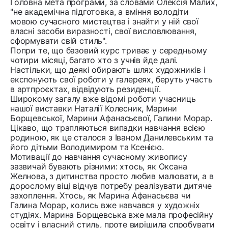
Головна мета програми, за словами Олексія Малих,
"не академічна підготовка, а вміння володіти
мовою сучасного мистецтва і знайти у ній свої
власні засоби виразності, свої висловлювання,
сформувати свій стиль".
Попри те, що базовий курс триває у середньому
чотири місяці, багато хто з учнів йде далі.
Настільки, що деякі обирають шлях художників і
експонують свої роботи у галереях, беруть участь
в артпроєктах, відвідують резиденції.
Широкому загалу вже відомі роботи учасниць
нашої виставки Наталії Колесник, Марини
Борщевської, Марини Афанасьєвої, Галини Морар.
Цікаво, що трапляються випадки навчання всією
родиною, як це сталося з Іваном Данилевським та
його дітьми Володимиром та Ксенією.
Мотивації до навчання сучасному живопису
зазвичай бувають різними: хтось, як Оксана
Желнова, з дитинства просто любив малювати, а в
дорослому віці відчув потребу реалізувати дитяче
захоплення. Хтось, як Марина Афанасьєва чи
Галина Морар, колись вже навчався у художніх
студіях. Марина Борщевська вже мала професійну
освіту і власний стиль, проте вирішила спробувати