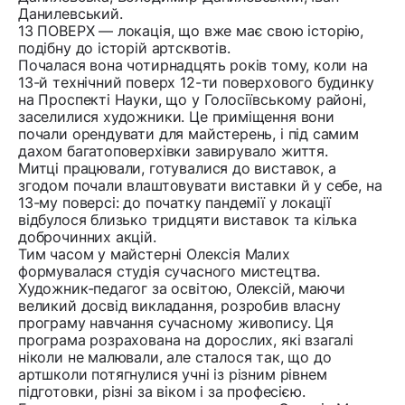
Данилевський.
13 ПОВЕРХ — локація, що вже має свою історію,
подібну до історій артсквотів.
Почалася вона чотирнадцять років тому, коли на
13-й технічний поверх 12-ти поверхового будинку
на Проспекті Науки, що у Голосіївському районі,
заселилися художники. Це приміщення вони
почали орендувати для майстерень, і під самим
дахом багатоповерхівки завирувало життя.
Митці працювали, готувалися до виставок, а
згодом почали влаштовувати виставки й у себе, на
13-му поверсі: до початку пандемії у локації
відбулося близько тридцяти виставок та кілька
доброчинних акцій.
Тим часом у майстерні Олексія Малих
формувалася студія сучасного мистецтва.
Художник-педагог за освітою, Олексій, маючи
великий досвід викладання, розробив власну
програму навчання сучасному живопису. Ця
програма розрахована на дорослих, які взагалі
ніколи не малювали, але сталося так, що до
артшколи потягнулися учні із різним рівнем
підготовки, різні за віком і за професією.