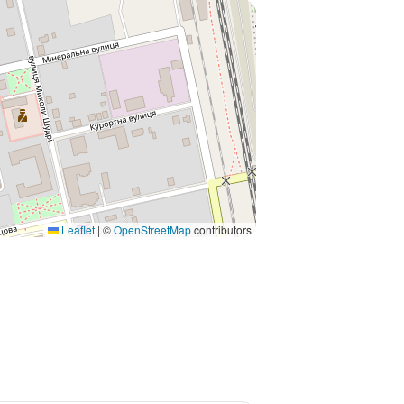
Leaflet
|
©
OpenStreetMap
contributors