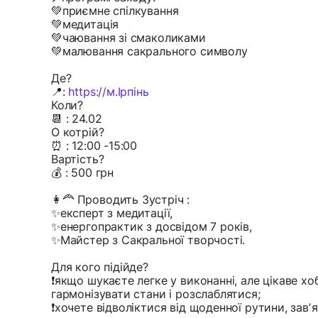
💚приємне спілкування
💚медитація
💚чаювання зі смаколиками
💚малювання сакрального символу
Де?
📍:
https://м.Ірпінь
Коли?
📆 : 24.02
О котрій?
⏰ : 12:00 -15:00
Вартість?
💰 : 500 грн
👩‍🦰 Проводить Зустріч :
✨експерт з медитації,
✨енергопрактик з досвідом 7 років,
✨Майстер з Сакральної творчості.
Для кого підійде?
❗️якщо шукаєте легке у виконанні, але цікаве х
гармонізувати стани і розслаблятися;
❗️хочете відволіктися від щоденної рутини, завʼя