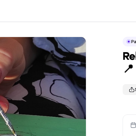
P
Re
📍