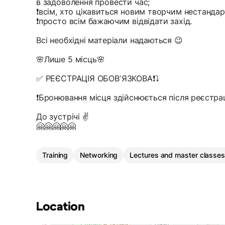
в задоволення провести час;
❗️всім, хто цікавиться новим творчим нестанд
❗️просто всім бажаючим відвідати захід.
Всі необхідні матеріали надаються 😉
🌸Лише 5 місць🌸
✅ РЕЄСТРАЦІЯ ОБОВʼЯЗКОВА❗️⤵️
❗️Бронювання місця здійснюється після реєстрац
До зустрічі ✌️
🤗🤗🤗🤗🤗
Training
Networking
Lectures and master classes
Location