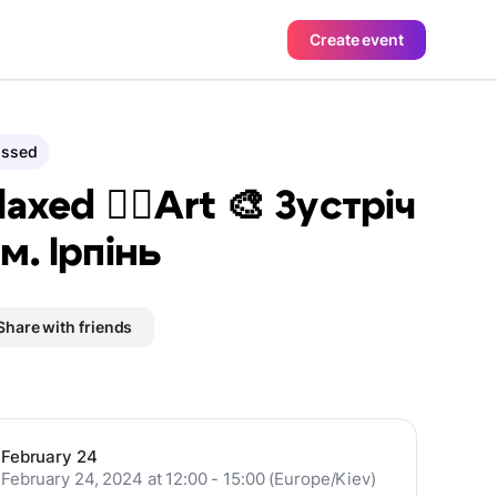
Create event
assed
laxed 🧘‍♀️Art 🎨 Зустріч
 м. Ірпінь
Share with friends
February 24
February 24, 2024 at 12:00 - 15:00 (Europe/Kiev)