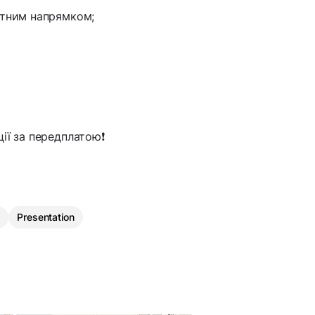
артним напрямком;
ії за передплатою❗️
Presentation