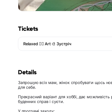
Tickets
Relaxed 🧘‍♀️ Art 🎨 Зустріч
Details
Запрошую всіх мам, жінок спробувати щось нов
для себе.
Прекрасний варіант для хоббі, дає можливість 
буденних справ і суєти.
У програмі заходу: