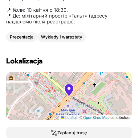
📍 Коли: 10 квітня о 18:30.
📍 Де: мілітарний простір «Гальт» (адресу
надішлемо після реєстрації).
Prezentacja
Wykłady i warsztaty
Lokalizacja
Leaflet
|
©
OpenStreetMap
contributors
Zaplanuj trasę